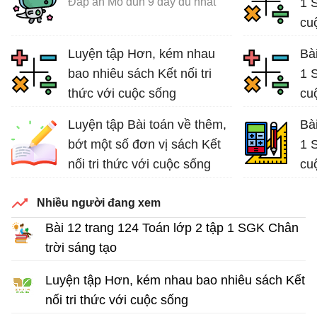
Đáp án Mô đun 9 đầy đủ nhất
1 S
cu
Giả
Luyện tập Hơn, kém nhau
Bài
bao nhiêu sách Kết nối tri
1 S
thức với cuộc sống
cu
Bài tập Toán lớp 2
Giả
Luyện tập Bài toán về thêm,
Bài
bớt một số đơn vị sách Kết
1 S
nối tri thức với cuộc sống
cu
Bài tập Toán lớp 2
Giả
Nhiều người đang xem
Bài 12 trang 124 Toán lớp 2 tập 1 SGK Chân
trời sáng tạo
Giải Toán lớp 2 tập 1
Luyện tập Hơn, kém nhau bao nhiêu sách Kết
nối tri thức với cuộc sống
Bài tập Toán lớp 2