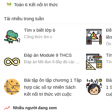
Toán 6 Kết nối tri thức
Tải nhiều trong tuần
Tìm x biết lớp 6
Đề
Công thức tìm x
lên
Ôn 
Đáp án Module 9 THCS
Tín
Đáp án Mô đun 9 đầy đủ các môn
Tín
Bài tập ôn tập chương 1 Tập
Bà
hợp các số tự nhiên Sách
1 S
Kết nối tri thức với cuộc
cu
sống
Nhiều người đang xem
Bài tập Toán lớp 6 Sách Kết nối tri thức với cuộc sống