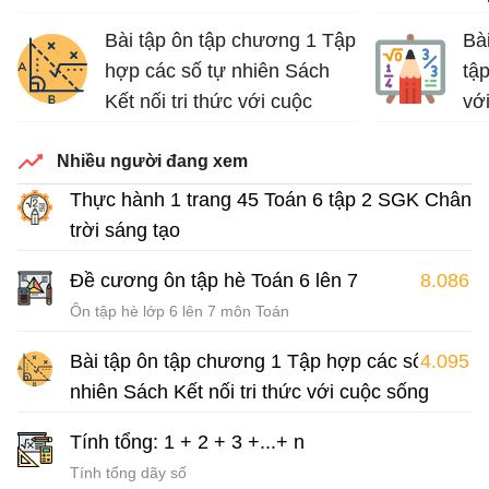
Bài tập ôn tập chương 1 Tập
Bà
hợp các số tự nhiên Sách
tập
Kết nối tri thức với cuộc
vớ
sống
Luy
Nhiều người đang xem
Bài tập Toán lớp 6 Sách Kết nối tri thức với cuộc sống
Thực hành 1 trang 45 Toán 6 tập 2 SGK Chân
trời sáng tạo
Giải Toán 6 tập 2
Đề cương ôn tập hè Toán 6 lên 7
8.086
Ôn tập hè lớp 6 lên 7 môn Toán
Bài tập ôn tập chương 1 Tập hợp các số tự
4.095
nhiên Sách Kết nối tri thức với cuộc sống
Bài tập Toán lớp 6 Sách Kết nối tri thức với cuộc sống
Tính tổng: 1 + 2 + 3 +...+ n
Tính tổng dãy số