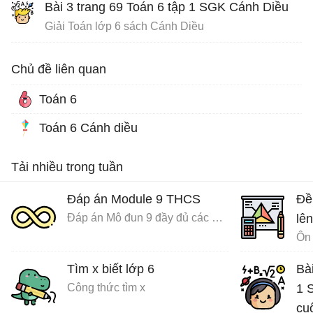
Bài 3 trang 69 Toán 6 tập 1 SGK Cánh Diều
Giải Toán lớp 6 sách Cánh Diều
Chủ đề liên quan
Toán 6
Toán 6 Cánh diều
Tải nhiều trong tuần
Đáp án Module 9 THCS
Đề
Đáp án Mô đun 9 đầy đủ các môn
lên
Ôn 
Tìm x biết lớp 6
Bà
Công thức tìm x
1 S
cu