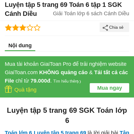
Luyện tập 5 trang 69 Toán 6 tập 1 SGK
Cánh Diều
Giải Toán lớp 6 sách Cánh Diều
Nội dung
Mua tài khoản GiaiToan Pro để trải nghiệm website
GiaiToan.com
KHÔNG quảng cáo
&
Tải tất cả các
File
chỉ từ
79.000đ
.
Tìm hiểu thêm
Mua ngay
Quà tặng
Luyện tập 5 trang 69 SGK Toán lớp
6
Toán lớp 6 Luyện tập 5 trang 69
là lời giải bài
Tập