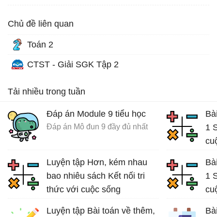
Chủ đề liên quan
Toán 2
CTST - Giải SGK Tập 2
Tải nhiều trong tuần
Đáp án Module 9 tiểu học
Bài
Đáp án Mô đun 9 đầy đủ nhất
1 S
cu
Giả
Luyện tập Hơn, kém nhau
Bài
bao nhiêu sách Kết nối tri
1 S
thức với cuộc sống
cu
Bài tập Toán lớp 2
Giả
Luyện tập Bài toán về thêm,
Bài