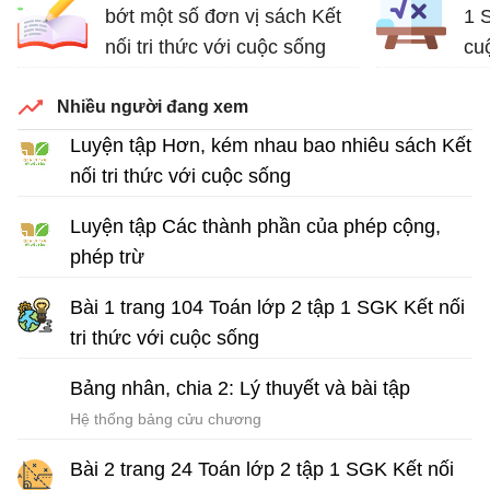
bớt một số đơn vị sách Kết
1 S
nối tri thức với cuộc sống
cu
Bài tập Toán lớp 2
Nhiều người đang xem
Luyện tập Hơn, kém nhau bao nhiêu sách Kết
nối tri thức với cuộc sống
Bài tập Toán lớp 2
Luyện tập Các thành phần của phép cộng,
phép trừ
Bài tập Toán lớp 2 sách Kết nối tri thức với cuộc sống
Bài 1 trang 104 Toán lớp 2 tập 1 SGK Kết nối
tri thức với cuộc sống
Giải Toán lớp 2 tập 1
Bảng nhân, chia 2: Lý thuyết và bài tập
Hệ thống bảng cửu chương
Bài 2 trang 24 Toán lớp 2 tập 1 SGK Kết nối