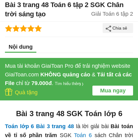
Bài 3 trang 48 Toán 6 tập 2 SGK Chân
trời sáng tạo
Giải Toán 6 tập 2
Nội dung
Mua tài khoản GiaiToan Pro để trải nghiệm website
GiaiToan.com
KHÔNG quảng cáo
&
Tải tất cả các
File
chỉ từ
79.000đ
.
Tìm hiểu thêm
Mua ngay
Quà tặng
Bài 3 trang 48 SGK Toán lớp 6
Toán lớp 6 Bài 3 trang 48
là lời giải bài
Bài toán
về tỉ số phần trăm
SGK
Toán 6
sách Chân trời