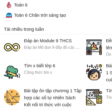
Toán 6
Toán 6 Chân trời sáng tạo
Tải nhiều trong tuần
Đáp án Module 9 THCS
Đề
Đáp án Mô đun 9 đầy đủ các môn
lên
Ôn 
Tìm x biết lớp 6
Bà
Công thức tìm x
1 S
cu
Bài tập ôn tập chương 1 Tập
Tín
hợp các số tự nhiên Sách
Tín
Kết nối tri thức với cuộc
sống