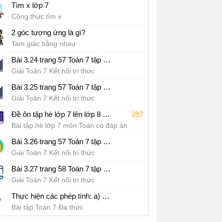
Tìm x lớp 7
Công thức tìm x
2 góc tương ứng là gì?
Tam giác bằng nhau
Bài 3.24 trang 57 Toán 7 tập 1 SGK Kết nối tri thức với cuộc sống
Giải Toán 7 Kết nối tri thức
Bài 3.25 trang 57 Toán 7 tập 1 SGK Kết nối tri thức với cuộc sống
Giải Toán 7 Kết nối tri thức
Đề ôn tập hè lớp 7 lên lớp 8 môn Toán Kết nối tri thức - Đề số 1
397
Bài tập hè lớp 7 môn Toán có đáp án
Bài 3.26 trang 57 Toán 7 tập 1 SGK Kết nối tri thức với cuộc sống
Giải Toán 7 Kết nối tri thức
Bài 3.27 trang 58 Toán 7 tập 1 SGK Kết nối tri thức với cuộc sống
Giải Toán 7 Kết nối tri thức
Thực hiện các phép tính: a) 3x(x^2 - 5x + 7); b) (x + 4)(- x^2 + 6x + 5)
Bài tập Toán 7 Đa thức