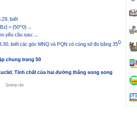
.29, biết
...
o yêu cầu sau: ...
0
3.30, biết các góc MNQ và PQN có cùng số đo bằng 35
tập chung trang 50
Euclid. Tính chất của hai đường thẳng song song