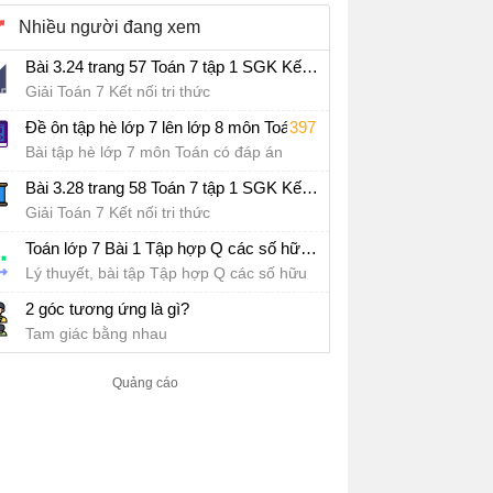
Nhiều người đang xem
Bài 3.24 trang 57 Toán 7 tập 1 SGK Kết nối tri thức với cuộc sống
Giải Toán 7 Kết nối tri thức
397
Đề ôn tập hè lớp 7 lên lớp 8 môn Toán Kết nối tri thức - Đề số 1
Bài tập hè lớp 7 môn Toán có đáp án
Bài 3.28 trang 58 Toán 7 tập 1 SGK Kết nối tri thức với cuộc sống
Giải Toán 7 Kết nối tri thức
Toán lớp 7 Bài 1 Tập hợp Q các số hữu tỉ
Lý thuyết, bài tập Tập hợp Q các số hữu
tỉ
2 góc tương ứng là gì?
Tam giác bằng nhau