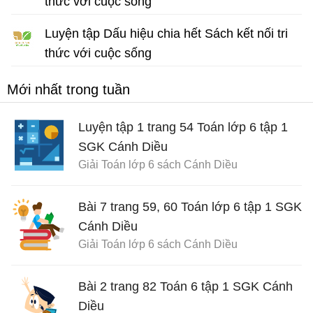
thức với cuộc sống
Giải Toán lớp 6 sách Kết nối tri thức
Luyện tập Dấu hiệu chia hết Sách kết nối tri
thức với cuộc sống
Bài tập Toán lớp 6
Mới nhất trong tuần
Luyện tập 1 trang 54 Toán lớp 6 tập 1
SGK Cánh Diều
Giải Toán lớp 6 sách Cánh Diều
Bài 7 trang 59, 60 Toán lớp 6 tập 1 SGK
Cánh Diều
Giải Toán lớp 6 sách Cánh Diều
Bài 2 trang 82 Toán 6 tập 1 SGK Cánh
Diều