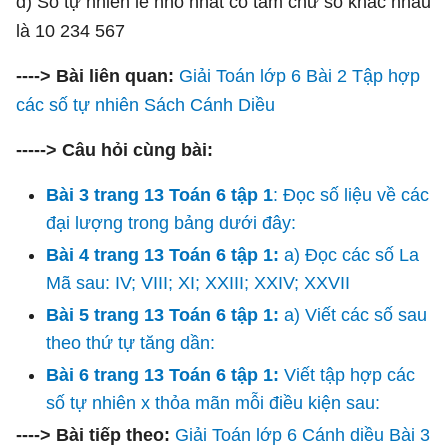
d) Số tự nhiên lẻ nhỏ nhất có tám chữ số khác nhau
là 10 234 567
----> Bài liên quan:
Giải Toán lớp 6 Bài 2 Tập hợp
các số tự nhiên Sách Cánh Diều
-----> Câu hỏi cùng bài:
Bài 3 trang 13 Toán 6 tập 1
: Đọc số liệu về các
đại lượng trong bảng dưới đây:
Bài 4 trang 13 Toán 6 tập 1:
a) Đọc các số La
Mã sau: IV; VIII; XI; XXIII; XXIV; XXVII
Bài 5 trang 13 Toán 6 tập 1:
a) Viết các số sau
theo thứ tự tăng dần:
Bài 6 trang 13 Toán 6 tập 1:
Viết tập hợp các
số tự nhiên x thỏa mãn mỗi điều kiện sau:
----> Bài tiếp theo:
Giải Toán lớp 6 Cánh diều Bài 3