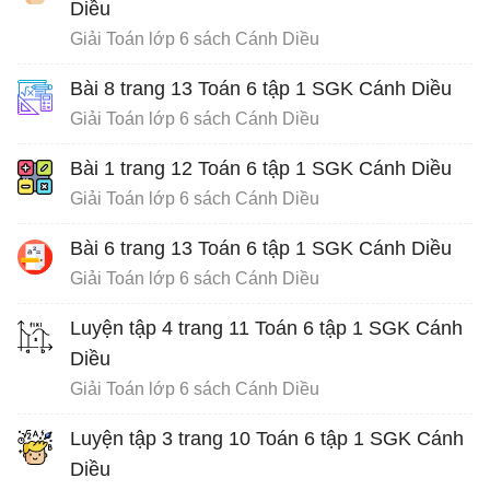
Diều
Giải Toán lớp 6 sách Cánh Diều
Bài 8 trang 13 Toán 6 tập 1 SGK Cánh Diều
Giải Toán lớp 6 sách Cánh Diều
Bài 1 trang 12 Toán 6 tập 1 SGK Cánh Diều
Giải Toán lớp 6 sách Cánh Diều
Bài 6 trang 13 Toán 6 tập 1 SGK Cánh Diều
Giải Toán lớp 6 sách Cánh Diều
Luyện tập 4 trang 11 Toán 6 tập 1 SGK Cánh
Diều
Giải Toán lớp 6 sách Cánh Diều
Luyện tập 3 trang 10 Toán 6 tập 1 SGK Cánh
Diều