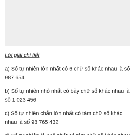
Lời giải chi tiết
a) Số tự nhiên lớn nhất có 6 chữ số khác nhau là số
987 654
b) Số tự nhiên nhỏ nhất có bảy chữ số khác nhau là
số 1 023 456
c) Số tự nhiên chẵn lớn nhất có tám chữ số khác
nhau là số 98 765 432