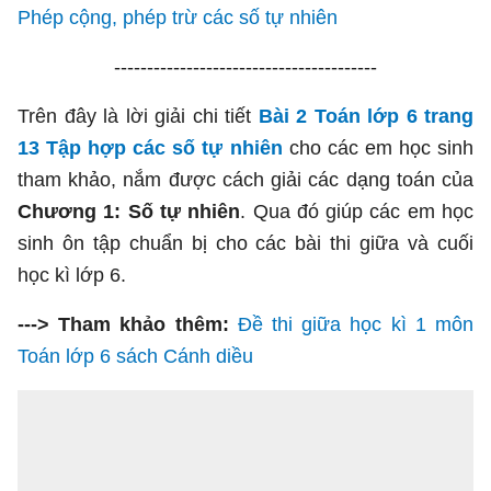
Phép cộng, phép trừ các số tự nhiên
----------------------------------------
Trên đây là lời giải chi tiết
Bài 2 Toán lớp 6 trang
13 Tập hợp các số tự nhiên
cho các em học sinh
tham khảo, nắm được cách giải các dạng toán của
Chương 1: Số tự nhiên
. Qua đó giúp các em học
sinh ôn tập chuẩn bị cho các bài thi giữa và cuối
học kì lớp 6.
---> Tham khảo thêm:
Đề thi giữa học kì 1 môn
Toán lớp 6 sách Cánh diều