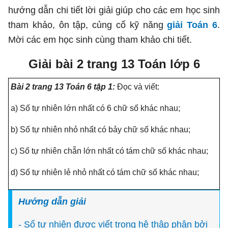
hướng dẫn chi tiết lời giải giúp cho các em học sinh
tham khảo, ôn tập, củng cố kỹ năng
giải Toán 6
.
Mời các em học sinh cùng tham khảo chi tiết.
Giải bài 2 trang 13 Toán lớp 6
Bài 2 trang 13 Toán 6 tập 1:
Đọc và viết:
a) Số tự nhiên lớn nhất có 6 chữ số khác nhau;
b) Số tự nhiên nhỏ nhất có bảy chữ số khác nhau;
c) Số tự nhiên chẵn lớn nhất có tám chữ số khác nhau;
d) Số tự nhiên lẻ nhỏ nhất có tám chữ số khác nhau;
Hướng dẫn giải
- Số tự nhiên được viết trong hệ thập phân bởi