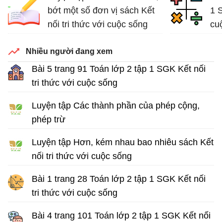
bớt một số đơn vị sách Kết
1 S
nối tri thức với cuộc sống
cu
Bài tập Toán lớp 2
Giả
Nhiều người đang xem
Bài 5 trang 91 Toán lớp 2 tập 1 SGK Kết nối
tri thức với cuộc sống
Giải Toán lớp 2 tập 1
Luyện tập Các thành phần của phép cộng,
phép trừ
Bài tập Toán lớp 2 sách Kết nối tri thức với cuộc sống
Luyện tập Hơn, kém nhau bao nhiêu sách Kết
nối tri thức với cuộc sống
Bài tập Toán lớp 2
Bài 1 trang 28 Toán lớp 2 tập 1 SGK Kết nối
tri thức với cuộc sống
Giải Toán lớp 2 sách Kết nối tri thức với cuộc sống
Bài 4 trang 101 Toán lớp 2 tập 1 SGK Kết nối