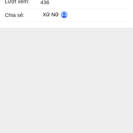
Lượt xem:
436
Xử Nữ
Chia sẻ: