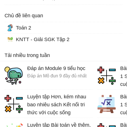
Chủ đề liên quan
Toán 2
KNTT - Giải SGK Tập 2
Tải nhiều trong tuần
Đáp án Module 9 tiểu học
Bài
Đáp án Mô đun 9 đầy đủ nhất
1 S
cu
Giả
Luyện tập Hơn, kém nhau
Bài
bao nhiêu sách Kết nối tri
1 S
thức với cuộc sống
cu
Bài tập Toán lớp 2
Luyện tập Bài toán về thêm,
Bài