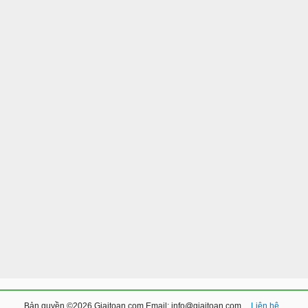
Bản quyền ©2026 Giaitoan.com Email: info@giaitoan.com.
Liên hệ