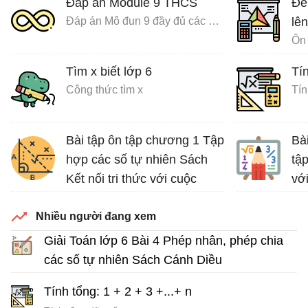
Đáp án Module 9 THCS
Đề
Đáp án Mô đun 9 đầy đủ các môn
lên
Ôn 
Tìm x biết lớp 6
Tín
Công thức tìm x
Tín
Bài tập ôn tập chương 1 Tập
Bà
hợp các số tự nhiên Sách
tập
Kết nối tri thức với cuộc
vớ
sống
Luy
Nhiều người đang xem
Bài tập Toán lớp 6 Sách Kết nối tri thức với cuộc sống
Giải Toán lớp 6 Bài 4 Phép nhân, phép chia
các số tự nhiên Sách Cánh Diều
Giải Toán lớp 6 tập 1 sách Cánh Diều
Tính tổng: 1 + 2 + 3 +...+ n