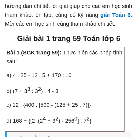
hướng dẫn chi tiết lời giải giúp cho các em học sinh
tham khảo, ôn tập, củng cố kỹ năng
giải Toán 6
.
Mời các em học sinh cùng tham khảo chi tiết.
Giải bài 1 trang 59 Toán lớp 6
Bài 1 (SGK trang 59):
Thực hiện các phép tính
sau:
a) 4 . 25 - 12 . 5 + 170 : 10
3
2
b) (7 + 3
: 3
) . 4 - 3
c) 12 : {400 : [500 - (125 + 25 . 7)]}
4
2
0
2
d) 168 + {[2 .(2
+ 3
) - 256
] : 7
}