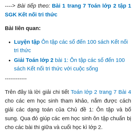
---->
Bài tiếp theo:
Bài 1 trang 7 Toán lớp 2 tập 1
SGK Kết nối tri thức
Bài liên quan:
Luyện tập
Ôn tập các số đến 100 sách Kết nối
tri thức
Giải Toán lớp 2
bài 1: Ôn tập các số đến 100
sách Kết nối tri thức với cuộc sống
------------
Trên đây là lời giải chi tiết
Toán lớp 2 trang 7 Bài 4
cho các em học sinh tham khảo, nắm được cách
giải các dạng toán của Chủ đề 1: Ôn tập và bổ
sung. Qua đó giúp các em học sinh ôn tập chuẩn bị
cho các bài thi giữa và cuối học kì lớp 2.