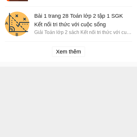
Bài 1 trang 28 Toán lớp 2 tập 1 SGK
Kết nối tri thức với cuộc sống
Giải Toán lớp 2 sách Kết nối tri thức với cuộc sống
Xem thêm