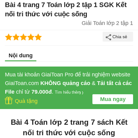
Bài 4 trang 7 Toán lớp 2 tập 1 SGK Kết
nối tri thức với cuộc sống
Giải Toán lớp 2 tập 1
Nội dung
Mua tài khoản GiaiToan Pro để trải nghiệm website
GiaiToan.com
KHÔNG quảng cáo
&
Tải tất cả các
File
chỉ từ
79.000đ
.
Tìm hiểu thêm
Mua ngay
Quà tặng
Bài 4 Toán lớp 2 trang 7 sách Kết
nối tri thức với cuộc sống