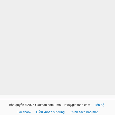
Bản quyền ©2026 Giaitoan.com Email: info@giaitoan.com.
Liên hệ
Facebook
Điều khoản sử dụng
Chính sách bảo mật