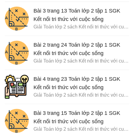
Bài 3 trang 13 Toán lớp 2 tập 1 SGK
Kết nối tri thức với cuộc sống
Giải Toán lớp 2 sách Kết nối tri thức với cuộc sống
Bài 2 trang 24 Toán lớp 2 tập 1 SGK
Kết nối tri thức với cuộc sống
Giải Toán lớp 2 sách Kết nối tri thức với cuộc sống
Bài 4 trang 23 Toán lớp 2 tập 1 SGK
Kết nối tri thức với cuộc sống
Giải Toán lớp 2 sách Kết nối tri thức với cuộc sống
Bài 3 trang 15 Toán lớp 2 tập 1 SGK
Kết nối tri thức với cuộc sống
Giải Toán lớp 2 sách Kết nối tri thức với cuộc sống