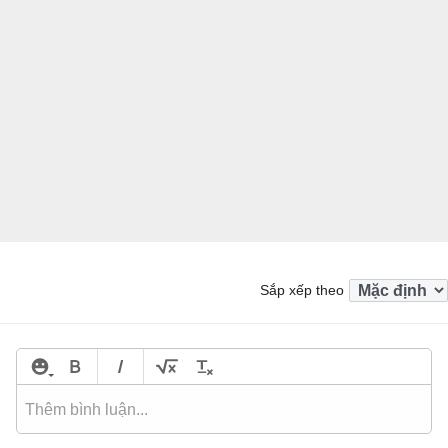
Sắp xếp theo