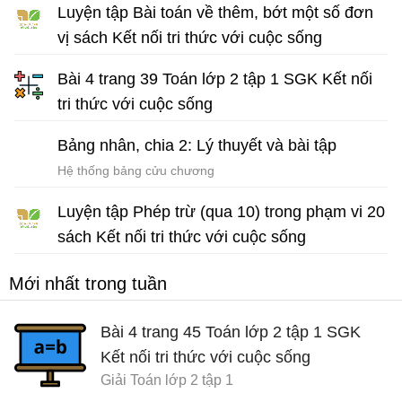
Luyện tập Bài toán về thêm, bớt một số đơn
vị sách Kết nối tri thức với cuộc sống
Bài tập Toán lớp 2
Bài 4 trang 39 Toán lớp 2 tập 1 SGK Kết nối
tri thức với cuộc sống
Giải Toán lớp 2 tập 1
Bảng nhân, chia 2: Lý thuyết và bài tập
Hệ thống bảng cửu chương
Luyện tập Phép trừ (qua 10) trong phạm vi 20
sách Kết nối tri thức với cuộc sống
Bài tập Toán lớp 2
Mới nhất trong tuần
Bài 4 trang 45 Toán lớp 2 tập 1 SGK
Kết nối tri thức với cuộc sống
Giải Toán lớp 2 tập 1