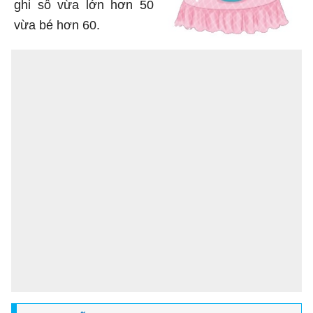
ghi số vừa lớn hơn 50
vừa bé hơn 60.