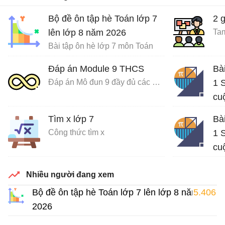
Bộ đề ôn tập hè Toán lớp 7
2 
lên lớp 8 năm 2026
Tam
Bài tập ôn hè lớp 7 môn Toán
Đáp án Module 9 THCS
Bà
Đáp án Mô đun 9 đầy đủ các môn
1 S
cu
Giả
Tìm x lớp 7
Bà
Công thức tìm x
1 S
cu
Giả
Nhiều người đang xem
Bộ đề ôn tập hè Toán lớp 7 lên lớp 8 năm
5.406
2026
Bài tập ôn hè lớp 7 môn Toán