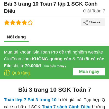
Bài 3 trang 10 Toán 7 tập 1 SGK Cánh
Diều
Giải Toán 7
Nội dung
Mua tài khoản GiaiToan Pro để trải nghiệm website
GiaiToan.com
KHÔNG quảng cáo
&
Tải tất cả các
File
chỉ từ
79.000đ
.
Tìm hiểu thêm
Mua ngay
Quà tặng
Bài 3 trang 10 SGK Toán 7
Toán lớp 7 Bài 3 trang 10
là lời giải bài
Tập hợp Q
các số hữu tỉ SGK
Toán 7 sách Cánh Diều
hướng